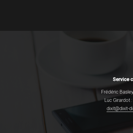
29/05/2015
admin_dixit
Service 
Frédéric Basley
Luc Girardot 
dixit@dixit-d