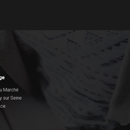
ge
du Marché
y sur Seine
nce