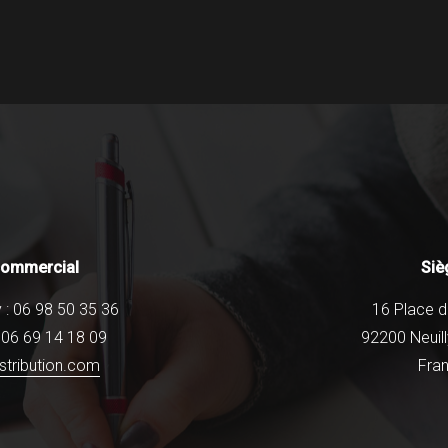
commercial
Siè
 : 06 98 50 35 36
16 Place 
: 06 69 14 18 09
92200 Neuill
istribution.com
Fra